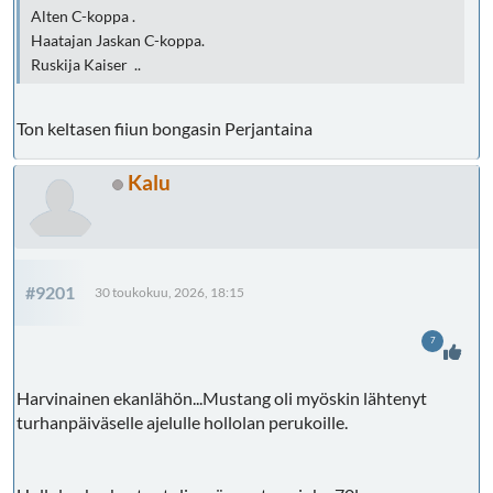
Alten C-koppa .
Haatajan Jaskan C-koppa.
Ruskija Kaiser ..
Ton keltasen fiiun bongasin Perjantaina
Kalu
#9201
30 toukokuu, 2026, 18:15
7
Harvinainen ekanlähön...Mustang oli myöskin lähtenyt
turhanpäiväselle ajelulle hollolan perukoille.