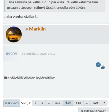
Tänä aamuna paikallis-Lidlin parkissa. Paikalliskalustoa kun
useaan otteeseen nähnyt tässä tienoolla pörräävän.
Joku vanha stallari...
Marklin
#9209
31 toukokuu, 2026, 17:12
4
Iltapäivällä Viialan kyläraitilla:
Sivuja
1
...
613
615
...
626
614
SIIRRY YLÖS
Käyttäjän toimet