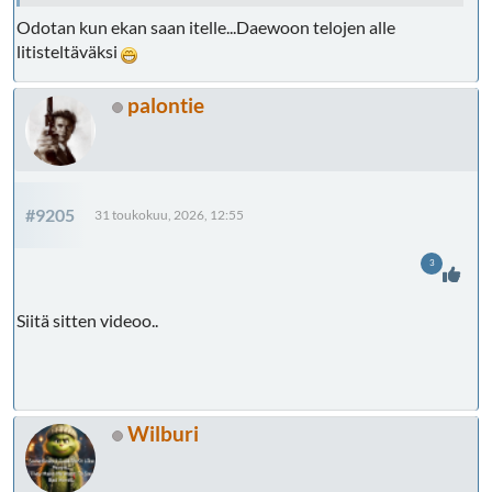
Odotan kun ekan saan itelle...Daewoon telojen alle
litisteltäväksi
palontie
#9205
31 toukokuu, 2026, 12:55
3
Siitä sitten videoo..
Wilburi