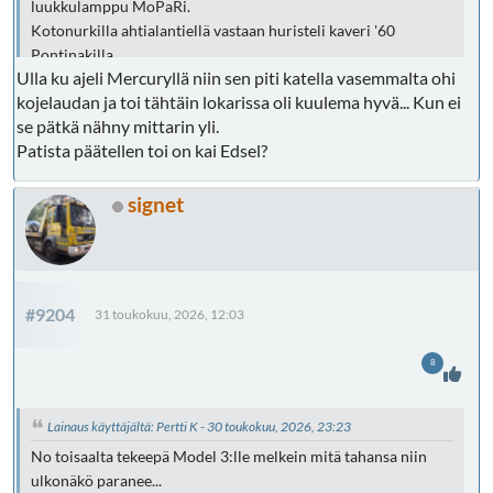
luukkulamppu MoPaRi.
Kotonurkilla ahtialantiellä vastaan huristeli kaveri '60
Pontinakilla.
Ulla ku ajeli Mercuryllä niin sen piti katella vasemmalta ohi
kojelaudan ja toi tähtäin lokarissa oli kuulema hyvä... Kun ei
se pätkä nähny mittarin yli.
Patista päätellen toi on kai Edsel?
signet
#9204
31 toukokuu, 2026, 12:03
8
Lainaus käyttäjältä: Pertti K - 30 toukokuu, 2026, 23:23
No toisaalta tekeepä Model 3:lle melkein mitä tahansa niin
ulkonäkö paranee...