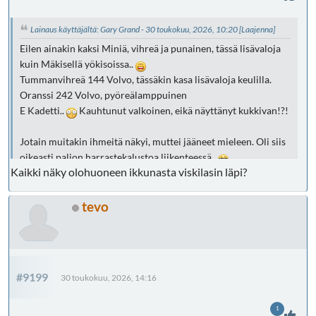
Lainaus käyttäjältä: Gary Grand - 30 toukokuu, 2026, 10:20
[Laajenna]
Eilen ainakin kaksi Miniä, vihreä ja punainen, tässä lisävaloja
kuin Mäkisellä yökisoissa..
Tummanvihreä 144 Volvo, tässäkin kasa lisävaloja keulilla.
Oranssi 242 Volvo, pyöreälamppuinen
E Kadetti..
Kauhtunut valkoinen, eikä näyttänyt kukkivan!?!
Jotain muitakin ihmeitä näkyi, muttei jääneet mieleen. Oli siis
oikeasti paljon harrastekalustoa liikenteessä..
Kaikki näky olohuoneen ikkunasta viskilasin läpi?
tevo
#9199
30 toukokuu, 2026, 14:16
1