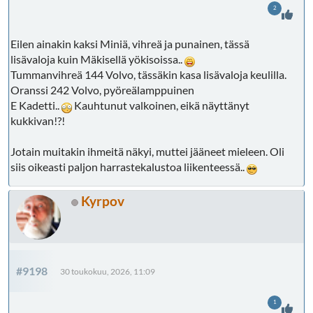
2
Eilen ainakin kaksi Miniä, vihreä ja punainen, tässä
lisävaloja kuin Mäkisellä yökisoissa..
Tummanvihreä 144 Volvo, tässäkin kasa lisävaloja keulilla.
Oranssi 242 Volvo, pyöreälamppuinen
E Kadetti..
Kauhtunut valkoinen, eikä näyttänyt
kukkivan!?!
Jotain muitakin ihmeitä näkyi, muttei jääneet mieleen. Oli
siis oikeasti paljon harrastekalustoa liikenteessä..
Kyrpov
#9198
30 toukokuu, 2026, 11:09
1