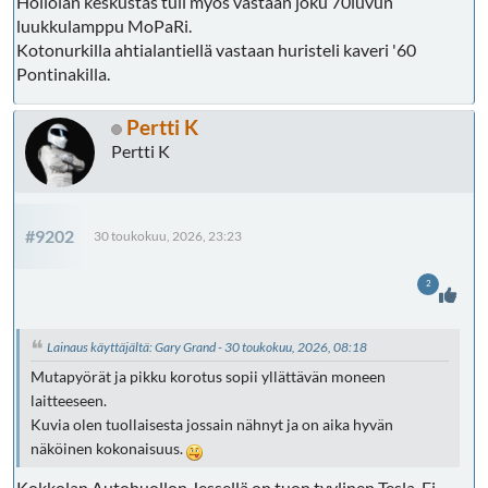
Hollolan keskustas tuli myös vastaan joku 70luvun
luukkulamppu MoPaRi.
Kotonurkilla ahtialantiellä vastaan huristeli kaveri '60
Pontinakilla.
Pertti K
Pertti K
#9202
30 toukokuu, 2026, 23:23
2
Lainaus käyttäjältä: Gary Grand - 30 toukokuu, 2026, 08:18
Mutapyörät ja pikku korotus sopii yllättävän moneen
laitteeseen.
Kuvia olen tuollaisesta jossain nähnyt ja on aika hyvän
näköinen kokonaisuus.
Kokkolan Autohuollon Jessellä on tuon tyylinen Tesla. Ei