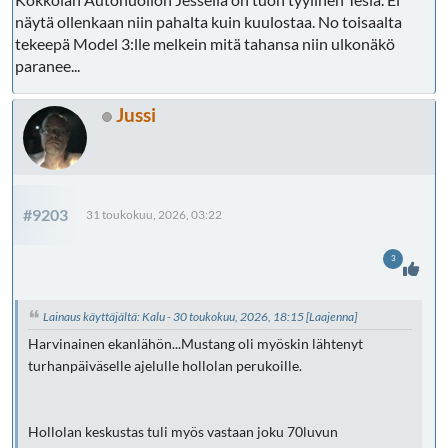
näytä ollenkaan niin pahalta kuin kuulostaa. No toisaalta
tekeepä Model 3:lle melkein mitä tahansa niin ulkonäkö
paranee...
Jussi
#9203
31 toukokuu, 2026, 03:22
3
Lainaus käyttäjältä: Kalu - 30 toukokuu, 2026, 18:15
[Laajenna]
Harvinainen ekanlähön...Mustang oli myöskin lähtenyt
turhanpäiväselle ajelulle hollolan perukoille.
Hollolan keskustas tuli myös vastaan joku 70luvun