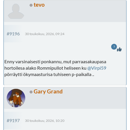
tevo
#9196
30 toukokuu, 2026, 09:24
3
Enny varsinaisesti ponkannu, mut parraasakaupasa
hortoilesa alako Rommipullot heliseen ku
@Virpi59
pörräytti ökymaasturisa tuhiseen p-paikalla ..
Gary Grand
#9197
30 toukokuu, 2026, 10:20