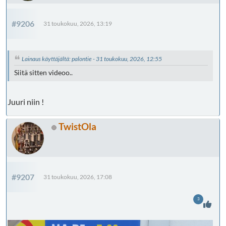
#9206
31 toukokuu, 2026, 13:19
Lainaus käyttäjältä: palontie - 31 toukokuu, 2026, 12:55
Siitä sitten videoo..
Juuri niin !
TwistOla
#9207
31 toukokuu, 2026, 17:08
3