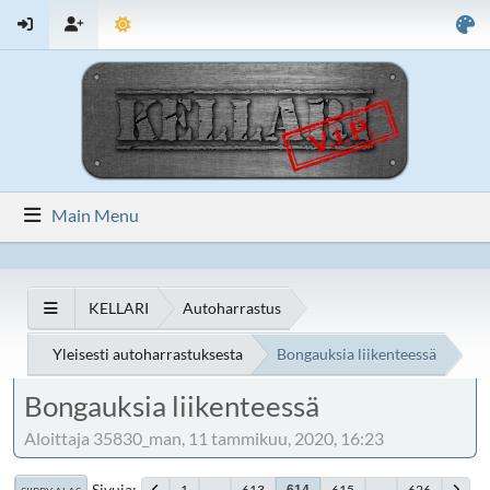
Main Menu
KELLARI
Autoharrastus
Yleisesti autoharrastuksesta
Bongauksia liikenteessä
Bongauksia liikenteessä
Aloittaja 35830_man, 11 tammikuu, 2020, 16:23
Sivuja
1
...
613
615
...
626
614