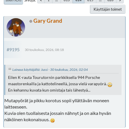
SIIRRY ALAS
Käyttäjän toimet
Gary Grand
#9195
30 toukokuu, 2026, 08:18
Lainaus käyttäjältä: Jussi - 30 toukokuu, 2026, 02:04
Eilen K-rauta Tourutornin parkkiksella 944 Porsche
maastorenkailla ja kattotelineellä, jossa vielä varapyörä.
En kehannu kuvata kun omistaja tais lähestyä...
Mutapyörät ja pikku korotus sopii yllättävän moneen
laitteeseen.
Kuvia olen tuollaisesta jossain nähnyt ja on aika hyvän
näköinen kokonaisuus.