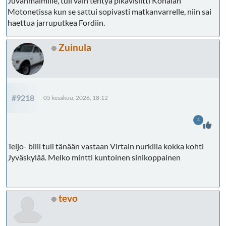
Juvanmalmille, tuli vain tehtyä pikavisiitti Konalan
Motonetissa kun se sattui sopivasti matkanvarrelle, niin sai
haettua jarruputkea Fordiin.
Zuinula
#9218
05 kesäkuu, 2026, 18:12
3
Teijo- biili tuli tänään vastaan Virtain nurkilla kokka kohti
Jyväskylää. Melko mintti kuntoinen sinikoppainen
tevo