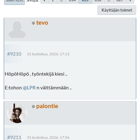
SIIRRY ALAS
Käyttäjän toimet
tevo
#9210
31 toukokuu, 2026, 17:13
HöpöHöpö , työntekijä kiesi ..
E:tohon
@LPR
n väittämmään ..
palontie
#9211
31 toukokuu, 2026, 17:56