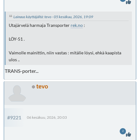
Lainaus käyttäjältä: tevo - 05 kesäkuu, 2026, 19:09
Utajärvelä harmaja Transporter
rek.no
:
LÖY-51 .
Vaimolle mainittin, niin vastas : mitälie löysi, ehkä kaapista
ulos ..
TRANS-porter...
tevo
#9221
06 kesäkuu, 2026, 20:03
2