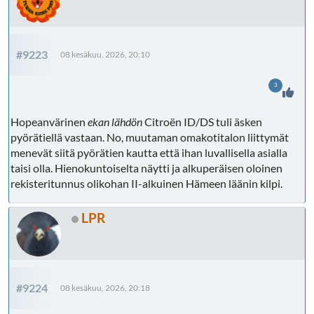
#9223
08 kesäkuu, 2026, 20:10
3
Hopeanvärinen
ekan lähdön
Citroën ID/DS tuli äsken
pyörätiellä vastaan. No, muutaman omakotitalon liittymät
menevät siitä pyörätien kautta että ihan luvallisella asialla
taisi olla. Hienokuntoiselta näytti ja alkuperäisen oloinen
rekisteritunnus olikohan II-alkuinen Hämeen läänin kilpi.
LPR
#9224
08 kesäkuu, 2026, 20:18