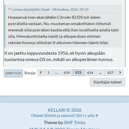
Lainaus käyttäjältä: Pande - 08 kesäkuu, 2026, 20:10
Hopeanvärinen
ekan lähdön
Citroën ID/DS tuli äsken
pyörätiellä vastaan. No, muutaman omakotitalon liittymät
menevät siitä pyörätien kautta että ihan luvallisella asialla taisi
olla. Hienokuntoiselta näytti ja alkuperäisen oloinen
rekisteritunnus olikohan II-alkuinen Hämeen läänin kilpi.
II on jaettu loppuvuodesta 1956, eli hyvin alkupään
tuotantoa omeva DS on, mikäli on alkuperäinen tunnus.
Sivuja
1
...
614
616
...
627
615
SIIRRY YLÖS
Käyttäjän toimet
KELLARI © 2026
Ohjeet
Ehdot ja säännöt
Siirry ylös
Theme by
SMF Tricks