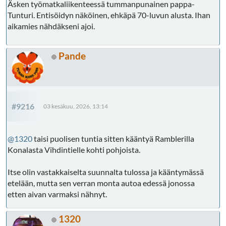
Äsken työmatkaliikenteessä tummanpunainen pappa-
Tunturi. Entisöidyn näköinen, ehkäpä 70-luvun alusta. Ihan
aikamies nähdäkseni ajoi.
Pande
#9216
03 kesäkuu, 2026, 13:14
@1320
taisi puolisen tuntia sitten kääntyä Ramblerilla
Konalasta Vihdintielle kohti pohjoista.
Itse olin vastakkaiselta suunnalta tulossa ja kääntymässä
etelään, mutta sen verran monta autoa edessä jonossa
etten aivan varmaksi nähnyt.
1320