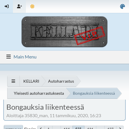
Main Menu
KELLARI
Autoharrastus
Yleisesti autoharrastuksesta
Bongauksia liikenteessä
Bongauksia liikenteessä
Aloittaja 35830_man, 11 tammikuu, 2020, 16:23
Sivuja
1
...
614
616
...
627
615