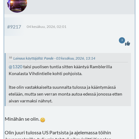
#9217
04 kesäkuu, 2026, 02:01
3
Lainaus käyttäjältä: Pande - 03 kesäkuu, 2026, 13:14
@1320
taisi puolisen tuntia sitten kääntyä Ramblerilla
Konalasta Vihdintielle kohti pohjoista.
Itse olin vastakkaiselta suunnalta tulossa ja kääntymässä
etelään, mutta sen verran monta autoa edessä jonossa etten
aivan varmaksi nähnyt.
Minähän se olin.
Olin juuri tulossa US Partsista ja ajelemassa töihin