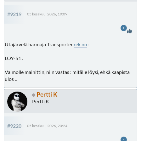
#9219
05 kesäkuu, 2026, 19:09
5
Utajärvelä harmaja Transporter
rek.no
:
LÖY-51 .
Vaimolle mainittin, niin vastas : mitälie löysi, ehkä kaapista
ulos ..
Pertti K
Pertti K
#9220
05 kesäkuu, 2026, 20:24
4