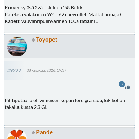
Korvenkyläsä 2väri sininen '58 Buick.
Patelasa valakonen '62 - '62 chevrollet, Mattaharmaja C-
Kadett, vauvanripulinvärinen 100a tatsuni ..
Toyopet
#9222
08 kesäkuu, 2026, 19:37
1
Pihtiputaalla oli viimeisen kopan ford granada, lukikohan
takaluukussa 2.3 GL
Pande