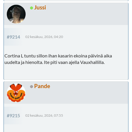
Jussi
#9214
02 kesäkuu, 2026, 04:20
Cortina L tuntu sillon ihan kasarin ekoina päivinä aika
uudelta ja hienolta. Ite piti vaan ajella Vauxhallilla.
Pande
#9215
02 kesäkuu, 2026, 07:55