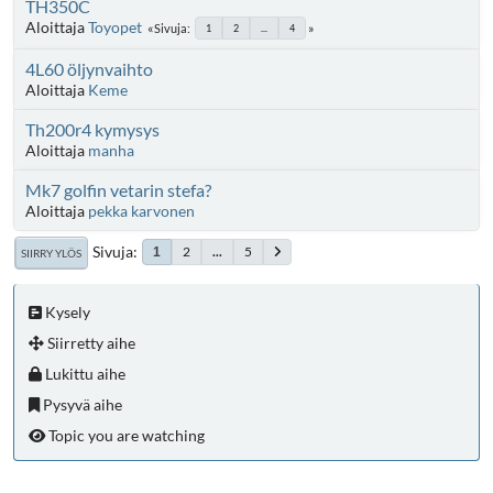
TH350C
Aloittaja
Toyopet
Sivuja
1
2
...
4
4L60 öljynvaihto
Aloittaja
Keme
Th200r4 kymysys
Aloittaja
manha
Mk7 golfin vetarin stefa?
Aloittaja
pekka karvonen
Sivuja
2
...
5
1
SIIRRY YLÖS
Kysely
Siirretty aihe
Lukittu aihe
Pysyvä aihe
Topic you are watching