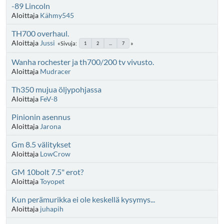
-89 Lincoln
Aloittaja
Kähmy545
TH700 overhaul.
Aloittaja
Jussi
Sivuja
1
2
...
7
Wanha rochester ja th700/200 tv vivusto.
Aloittaja
Mudracer
Th350 mujua öljypohjassa
Aloittaja
FeV-8
Pinionin asennus
Aloittaja
Jarona
Gm 8.5 välitykset
Aloittaja
LowCrow
GM 10bolt 7.5" erot?
Aloittaja
Toyopet
Kun perämurikka ei ole keskellä kysymys...
Aloittaja
juhapih