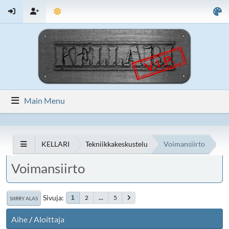
Main Menu
KELLARI
Tekniikkakeskustelu
Voimansiirto
Voimansiirto
Sivuja
2
...
5
1
SIIRRY ALAS
Aihe
/
Aloittaja