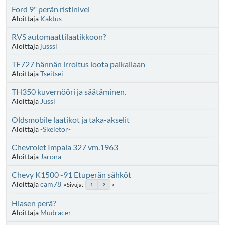
Ford 9" perän ristinivel
Aloittaja
Kaktus
RVS automaattilaatikkoon?
Aloittaja
jusssi
TF727 hännän irroitus loota paikallaan
Aloittaja
Tseitsei
TH350 kuvernööri ja säätäminen.
Aloittaja
Jussi
Oldsmobile laatikot ja taka-akselit
Aloittaja
-Skeletor-
Chevrolet Impala 327 vm.1963
Aloittaja
Jarona
Chevy K1500 -91 Etuperän sähköt
Aloittaja
cam78
Sivuja
1
2
Hiasen perä?
Aloittaja
Mudracer