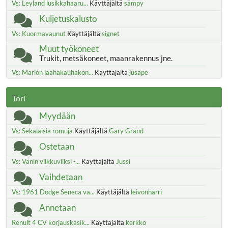
Vs: Leyland lusikkahaaru...
Käyttäjältä
sämpy
Kuljetuskalusto
Vs: Kuormavaunut
Käyttäjältä
signet
Muut työkoneet
Trukit, metsäkoneet, maanrakennus jne.
Vs: Marion laahakauhakon...
Käyttäjältä
jusape
Tori
Myydään
Vs: Sekalaisia romuja
Käyttäjältä
Gary Grand
Ostetaan
Vs: Vanin vilkkuviiksi -...
Käyttäjältä
Jussi
Vaihdetaan
Vs: 1961 Dodge Seneca va...
Käyttäjältä
leivonharri
Annetaan
Renult 4 CV korjauskäsik...
Käyttäjältä
kerkko