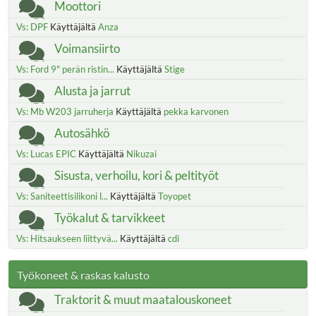
Moottori
Vs: DPF
Käyttäjältä
Anza
Voimansiirto
Vs: Ford 9" perän ristin...
Käyttäjältä
Stige
Alusta ja jarrut
Vs: Mb W203 jarruherja
Käyttäjältä
pekka karvonen
Autosähkö
Vs: Lucas EPIC
Käyttäjältä
Nikuzai
Sisusta, verhoilu, kori & peltityöt
Vs: Saniteettisilikoni l...
Käyttäjältä
Toyopet
Työkalut & tarvikkeet
Vs: Hitsaukseen liittyvä...
Käyttäjältä
cdi
Työkoneet & raskas kalusto
Traktorit & muut maatalouskoneet