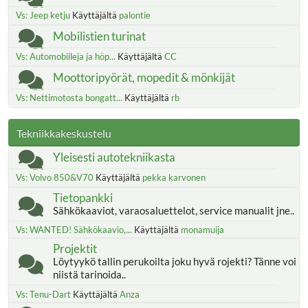
Vs: Jeep ketju
Käyttäjältä
palontie
Mobilistien turinat
Vs: Automobiileja ja höp...
Käyttäjältä
CC
Moottoripyörät, mopedit & mönkijät
Vs: Nettimotosta bongatt...
Käyttäjältä
rb
Tekniikkakeskustelu
Yleisesti autotekniikasta
Vs: Volvo 850&V70
Käyttäjältä
pekka karvonen
Tietopankki
Sähkökaaviot, varaosaluettelot, service manualit jne..
Vs: WANTED! Sähkökaavio,...
Käyttäjältä
monamuija
Projektit
Löytyykö tallin perukoilta joku hyvä rojekti? Tänne voi
niistä tarinoida..
Vs: Tenu-Dart
Käyttäjältä
Anza