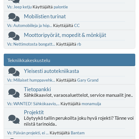
Vs: Jeep ketju
Käyttäjältä
palontie
Mobilistien turinat
Vs: Automobiileja ja höp...
Käyttäjältä
CC
Moottoripyörät, mopedit & mönkijät
Vs: Nettimotosta bongatt...
Käyttäjältä
rb
Tekniikkakeskustelu
Yleisesti autotekniikasta
Vs: Millaiset humppavehk...
Käyttäjältä
Gary Grand
Tietopankki
Sähkökaaviot, varaosaluettelot, service manualit jne..
Vs: WANTED! Sähkökaavio,...
Käyttäjältä
monamuija
Projektit
Löytyykö tallin perukoilta joku hyvä rojekti? Tänne voi
niistä tarinoida..
Vs: Päivän projekti, ei ...
Käyttäjältä
Bantam