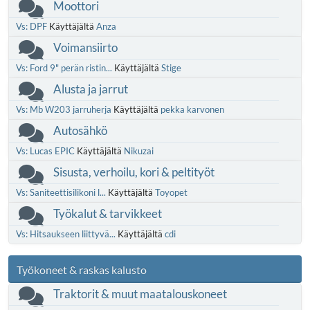
Moottori
Vs: DPF
Käyttäjältä
Anza
Voimansiirto
Vs: Ford 9" perän ristin...
Käyttäjältä
Stige
Alusta ja jarrut
Vs: Mb W203 jarruherja
Käyttäjältä
pekka karvonen
Autosähkö
Vs: Lucas EPIC
Käyttäjältä
Nikuzai
Sisusta, verhoilu, kori & peltityöt
Vs: Saniteettisilikoni l...
Käyttäjältä
Toyopet
Työkalut & tarvikkeet
Vs: Hitsaukseen liittyvä...
Käyttäjältä
cdi
Työkoneet & raskas kalusto
Traktorit & muut maatalouskoneet