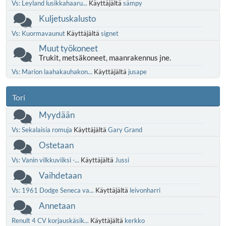
Vs: Leyland lusikkahaaru...
Käyttäjältä
sämpy
Kuljetuskalusto
Vs: Kuormavaunut
Käyttäjältä
signet
Muut työkoneet
Trukit, metsäkoneet, maanrakennus jne.
Vs: Marion laahakauhakon...
Käyttäjältä
jusape
Tori
Myydään
Vs: Sekalaisia romuja
Käyttäjältä
Gary Grand
Ostetaan
Vs: Vanin vilkkuviiksi -...
Käyttäjältä
Jussi
Vaihdetaan
Vs: 1961 Dodge Seneca va...
Käyttäjältä
leivonharri
Annetaan
Renult 4 CV korjauskäsik...
Käyttäjältä
kerkko