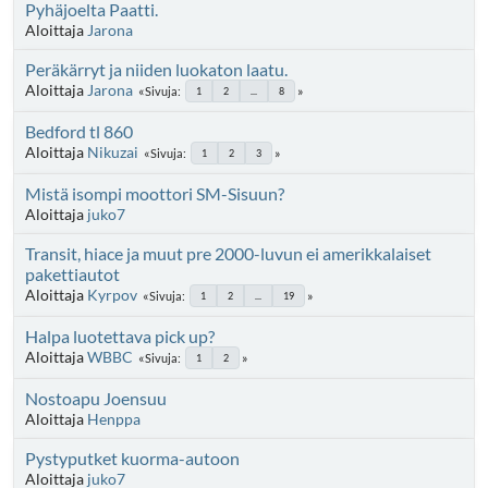
Pyhäjoelta Paatti.
Aloittaja
Jarona
Peräkärryt ja niiden luokaton laatu.
Aloittaja
Jarona
Sivuja
1
2
...
8
Bedford tl 860
Aloittaja
Nikuzai
Sivuja
1
2
3
Mistä isompi moottori SM-Sisuun?
Aloittaja
juko7
Transit, hiace ja muut pre 2000-luvun ei amerikkalaiset
pakettiautot
Aloittaja
Kyrpov
Sivuja
1
2
...
19
Halpa luotettava pick up?
Aloittaja
WBBC
Sivuja
1
2
Nostoapu Joensuu
Aloittaja
Henppa
Pystyputket kuorma-autoon
Aloittaja
juko7