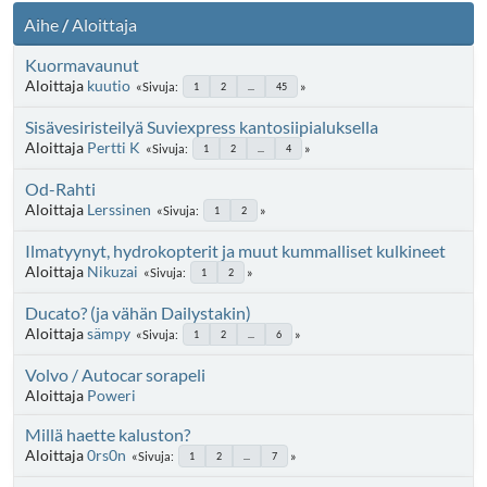
Aihe
/
Aloittaja
Kuormavaunut
Aloittaja
kuutio
Sivuja
1
2
...
45
Sisävesiristeilyä Suviexpress kantosiipialuksella
Aloittaja
Pertti K
Sivuja
1
2
...
4
Od-Rahti
Aloittaja
Lerssinen
Sivuja
1
2
Ilmatyynyt, hydrokopterit ja muut kummalliset kulkineet
Aloittaja
Nikuzai
Sivuja
1
2
Ducato? (ja vähän Dailystakin)
Aloittaja
sämpy
Sivuja
1
2
...
6
Volvo / Autocar sorapeli
Aloittaja
Poweri
Millä haette kaluston?
Aloittaja
0rs0n
Sivuja
1
2
...
7