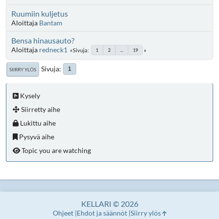
Ruumiin kuljetus
Aloittaja
Bantam
Bensa hinausauto?
Aloittaja
redneck1
Sivuja
1
2
...
19
Sivuja
1
SIIRRY YLÖS
Kysely
Siirretty aihe
Lukittu aihe
Pysyvä aihe
Topic you are watching
KELLARI © 2026
Ohjeet
Ehdot ja säännöt
Siirry ylös