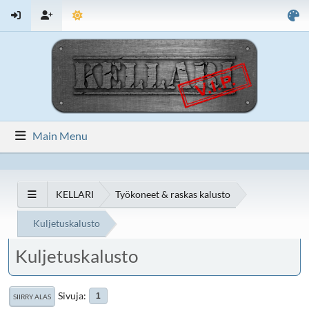
Main Menu
KELLARI
Työkoneet & raskas kalusto
Kuljetuskalusto
Kuljetuskalusto
Sivuja
1
SIIRRY ALAS